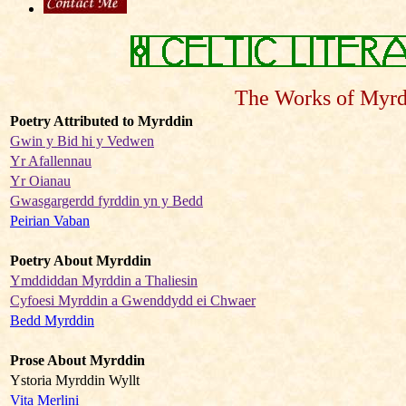
The Works of Myrdd
Poetry Attributed to Myrddin
Gwin y Bid hi y Vedwen
Yr Afallennau
Yr Oianau
Gwasgargerdd fyrddin yn y Bedd
Peirian Vaban
Poetry About Myrddin
Ymddiddan Myrddin a Thaliesin
Cyfoesi Myrddin a Gwenddydd ei Chwaer
Bedd Myrddin
Prose About Myrddin
Ystoria Myrddin Wyllt
Vita Merlini