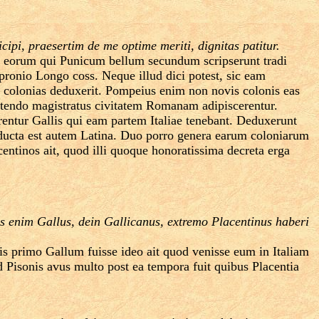
pi, praesertim de me optime meriti, dignitas patitur.
s eorum qui Punicum bellum secundum scripserunt tradi
pronio Longo coss. Neque illud dici potest, sic eam
colonias deduxerit. Pompeius enim non novis colonis eas
t petendo magistratus civitatem Romanam adipiscerentur.
entur Gallis qui eam partem Italiae tenebant. Deduxerunt
educta est autem Latina. Duo porro genera earum coloniarum
ntinos ait, quod illi quoque honoratissima decreta erga
ius enim Gallus, dein Gallicanus, extremo Placentinus haberi
s primo Gallum fuisse ideo ait quod venisse eum in Italiam
ed Pisonis avus multo post ea tempora fuit quibus Placentia