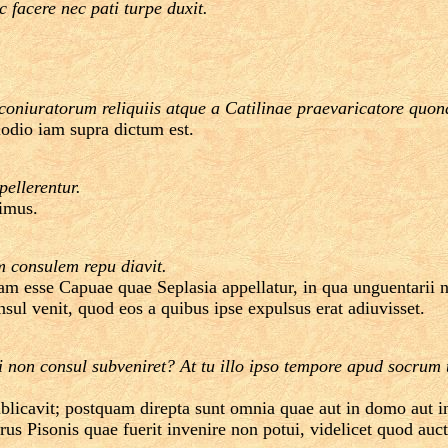
 facere nec pati turpe duxit.
coniuratorum reliquiis atque a Catilinae praevaricatore quon
odio iam supra dictum est.
pellerentur.
imus.
 consulem repu diavit.
m esse Capuae quae Seplasia appellatur, in qua unguentarii neg
ul venit, quod eos a quibus ipse expulsus erat adiuvisset.
 non consul subveniret? At tu illo ipso tempore apud socr
licavit; postquam direpta sunt omnia quae aut in domo aut in v
us Pisonis quae fuerit invenire non potui, videlicet quod au