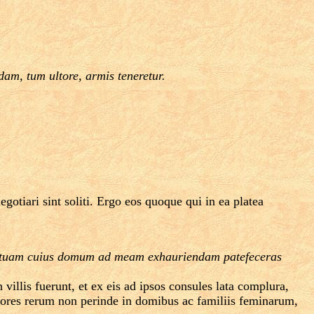
dam, tum ultore, armis teneretur.
otiari sint soliti. Ergo eos quoque qui in ea platea
um tuam cuius domum ad meam exhauriendam patefeceras
illis fuerunt, et ex eis ad ipsos consules lata complura,
ctores rerum non perinde in domibus ac familiis feminarum,