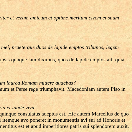
eriter et verum amicum et optime meritum civem et suum
mei, praeterque duos de lapide emptos tribunos, legem
s ipsis quoque iam diximus, quos de lapide emptos ait, quia
as cum laurea Romam mittere audebas?
ltimum et Perse rege triumphavit. Macedoniam autem Piso in
ia et laude vivit.
 quinque consulatus adeptus est. Hic autem Marcellus de quo
i itemque avo poneret in monumentis avi sui ad Honoris et
mentitus est et apud imperitiores patris sui splendorem auxit.