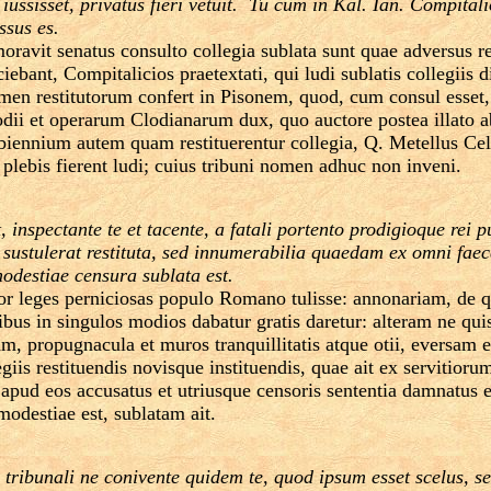
 iussisset, privatus fieri vetuit. ­ Tu cum in Kal. Ian. Compi
ssus es.
oravit senatus consulto collegia sublata sunt quae adversus 
iebant, Compitalicios praetextati, qui ludi sublatis collegiis 
crimen restitutorum confert in Pisonem, quod, cum consul esset,
odii et operarum Clodianarum dux, quo auctore postea illato a
e biennium autem quam restituerentur collegia, Q. Metellus C
 plebis fierent ludi; cuius tribuni nomen adhuc non inveni.
t, inspectante te et tacente, a fatali portento prodigioque rei
s sustulerat restituta, sed innumerabilia quaedam ex omni fae
modestiae censura sublata est.
uor leges perniciosas populo Romano tulisse: annonariam, de 
ibus in singulos modios dabatur gratis daretur: alteram ne qui
 propugnacula et muros tranquillitatis atque otii, eversam ess
legiis restituendis novisque instituendis, quae ait ex servitio
 apud eos accusatus et utriusque censoris sententia damnatus e
odestiae est, sublatam ait.
 tribunali ne conivente quidem te, quod ipsum esset scelus, se