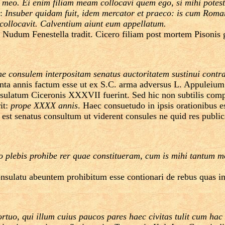
u meo. Ei enim filiam meam collocavi quem ego, si mihi pote
s:
Insuber quidam fuit, idem mercator et praeco: is cum Roma
m collocavit. Calventium aiunt eum appellatum.
 Nudum Fenestella tradit. Cicero filiam post mortem Pisonis g
e consulem interpositam senatus auctoritatem sustinui contra
ginta annis factum esse ut ex S.C. arma adversus L. Appulei
consulatum Ciceronis XXXVII fuerint. Sed hic non subtilis c
it:
prope XXXX annis
. Haec consuetudo in ipsis orationibus e
 est senatus consultum ut viderent consules ne quid res publi
 plebis prohibe rer quae constitueram, cum is mihi tantum mod
sulatu abeuntem prohibitum esse contionari de rebus quas in 
ortuo, qui illum cuius paucos pares haec civitas tulit cum hac