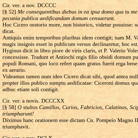
Cir. ver. a nov. DCCCC
[§ 52]
Me consequentibus diebus in ea ipsa domo qua tu me
pecunia publica aedificandam domum censuerunt.
Hoc Cicero oratorio more, non historico, videtur posuisse:
dicat.
Antiquis enim temporibus pluribus idem contigit; nam M. Val
magis insignis esset in publicum versus declinaretur, hoc est
Hyginus dicit in libro piore de viris claris, et P. Valerio V
concessisse. Tradunt et Antiochi regis filio obsidi domum pub
populi Romani, quo loco refert quam gratus fuerit erga bene
ex aerario.
Videamus tamen num ideo Cicero dicat sibi, quod antea nulli
propter illos publico sumptu aedificatae: Ciceroni domus q
adhuc etiam soli contigit.
Cir. ver. a novis. DCCCXX
[§ 58]
O stultos Camillos, Curios, Fabricios, Calatinos, 
triumpharunt!
Diximus hanc orationem esse dictam Cn. Pompeio Magno II M.
triumphavit.