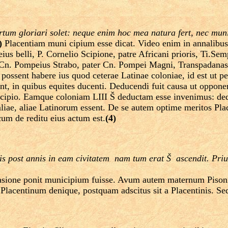
m gloriari solet: neque enim hoc mea natura fert, nec munici
)
Placentiam muni cipium esse dicat. Video enim in annalibu
s belli, P. Cornelio Scipione, patre Africani prioris, Ti.Sem
n. Pompeius Strabo, pater Cn. Pompei Magni, Transpadanas 
 ut possent habere ius quod ceterae Latinae coloniae, id est u
, in quibus equites ducenti. Deducendi fuit causa ut opponer
s Scipio. Eamque coloniam LIII Š deductam esse invenimus: d
iae, aliae Latinorum essent. De se autem optime meritos Place
cum de reditu eius actum est.
(4)
s post annis in eam civitatem ­ nam tum erat Š ­ ascendit. Pr
uasione ponit municipium fuisse. Avum autem maternum Pisoni
t, Placentinum denique, postquam adscitus sit a Placentinis. S