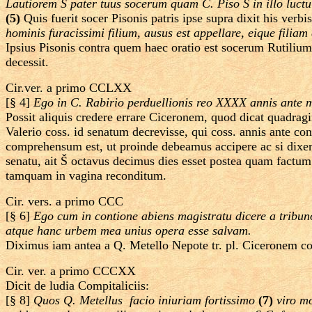
Lautiorem Š pater tuus socerum quam C. Piso Š in illo luct
(5)
Quis fuerit socer Pisonis patris ipse supra dixit his verbi
hominis furacissimi filium, ausus est appellare, eique filia
Ipsius Pisonis contra quem haec oratio est socerum Rutilium
decessit.
Cir.ver. a primo CCLXX
[§ 4]
Ego in C. Rabirio perduellionis reo XXXX annis ante m
Possit aliquis credere errare Ciceronem, quod dicat quadra
Valerio coss. id senatum decrevisse, qui coss. annis ante 
comprehensum est, ut proinde debeamus accipere ac si dixer
senatu, ait Š octavus decimus dies esset postea quam factum
tamquam in vagina reconditum.
Cir. vers. a primo CCC
[§ 6]
Ego cum in contione abiens magistratu dicere a tribuno
atque hanc urbem mea unius opera esse salvam.
Diximus iam antea a Q. Metello Nepote tr. pl. Ciceronem con
Cir. ver. a primo CCCXX
Dicit de ludia Compitaliciis:
[§ 8]
Quos Q. Metellus ­ facio iniuriam fortissimo
(7)
viro m