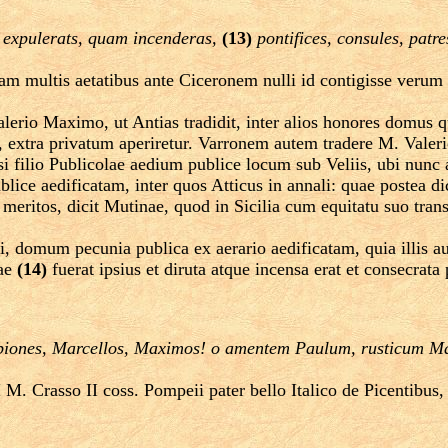
 expulerats, quam incenderas,
(13)
pontifices, consules, patr
 nam multis aetatibus ante Ciceronem nulli id contigisse ver
erio Maximo, ut Antias tradidit, inter alios honores domus quo
, extra privatum aperiretur. Varronem autem tradere M. Valerio,
olesi filio Publicolae aedium publice locum sub Veliis, ubi nun
lice aedificatam, inter quos Atticus in annali: quae postea dic
 meritos, dicit Mutinae, quod in Sicilia cum equitatu suo tr
, domum pecunia publica ex aerario aedificatam, quia illis au
uae
(14)
fuerat ipsius et diruta atque incensa erat et consecrat
Scipiones, Marcellos, Maximos! o amentem Paulum, rusticum M
 Crasso II coss. Pompeii pater bello Italico de Picentibus, 