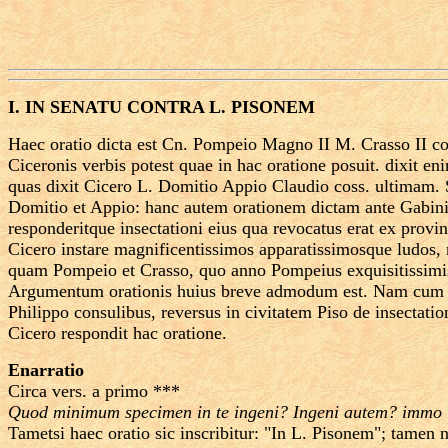
I. IN SENATU CONTRA L. PISONEM
Haec oratio dicta est Cn. Pompeio Magno II M. Crasso II cos
Ciceronis verbis potest quae in hac oratione posuit. dixit eni
quas dixit Cicero L. Domitio Appio Claudio coss. ultimam. 
Domitio et Appio: hanc autem orationem dictam ante Gabini 
responderitque insectationi eius qua revocatus erat ex prov
Cicero instare magnificentissimos apparatissimosque ludos,
quam Pompeio et Crasso, quo anno Pompeius exquisitissimis
Argumentum orationis huius breve admodum est. Nam cum revo
Philippo consulibus, reversus in civitatem Piso de insectati
Cicero respondit hac oratione.
Enarratio
Circa vers. a primo ***
Quod minimum specimen in te ingeni? Ingeni autem? immo in
Tametsi haec oratio sic inscribitur: "In L. Pisonem"; tamen 