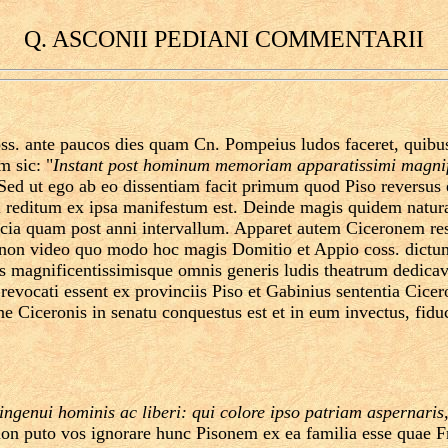
Q. ASCONII PEDIANI COMMENTARII
s. ante paucos dies quam Cn. Pompeius ludos faceret, quibus 
m sic: "
Instant post hominum memoriam apparatissimi magnifi
Sed ut ego ab eo dissentiam facit primum quod Piso reversus 
reditum ex ipsa manifestum est. Deinde magis quidem naturale 
incia quam post anni intervallum. Apparet autem Ciceronem re
 non video quo modo hoc magis Domitio et Appio coss. dictum 
 magnificentissimisque omnis generis ludis theatrum dedicav
cati essent ex provinciis Piso et Gabinius sententia Cicero
one Ciceronis in senatu conquestus est et in eum invectus, fid
genui hominis ac liberi: qui colore ipso patriam aspernaris
non puto vos ignorare hunc Pisonem ex ea familia esse quae Fr