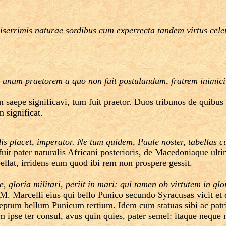
miserrimis naturae sordibus cum experrecta tandem virtus cel
num praetorem a quo non fuit postulandum, fratrem inimici 
iam saepe significavi, tum fuit praetor. Duos tribunos de quibu
 significat.
si dis placet, imperator. Ne tum quidem, Paule noster, tabell
fuit pater naturalis Africani posterioris, de Macedoniaque u
llat, irridens eum quod ibi rem non prospere gessit.
, gloria militari, periit in mari: qui tamen ob virtutem in glor
M. Marcelli eius qui bello Punico secundo Syracusas vicit et
coeptum bellum Punicum tertium. Idem cum statuas sibi ac patr
im ipse ter consul, avus quin quies, pater semel: itaque neque 