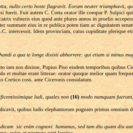
a, nullo certo hoste flagravit. Eorum neuter triumphavit, qu
si fuerit. Fuit autem C. Cotta orator ille compar P. Sulpici qu
atrix vulneris eius quod ante plures annos in proelio accepera
er summam eius in re publica poten tiam ac dignitatem senatu
C. intercessit. Idem provinciam, cuius cupiditate plerique et
mphandi a qua te longe dixisti abhorrere: qui etiam si minus
puto iam nos dixisse, Pupius Piso eisdem temporibus quibus C
udo et multae erant litterae: orator quoque melior quam frequ
lo Cretico coss. ante Ciceronis consulatum.
icentissimique ludi, quales non
(16)
modo numquam fuerunt, 
edicavit, quibus ludis elephantorum pugnam primus omnium de
dicam ­ sic enim cognovi ­ humanus, sed tam diu quam diu aut 
imus, cuius et poemata sunt lasciva.