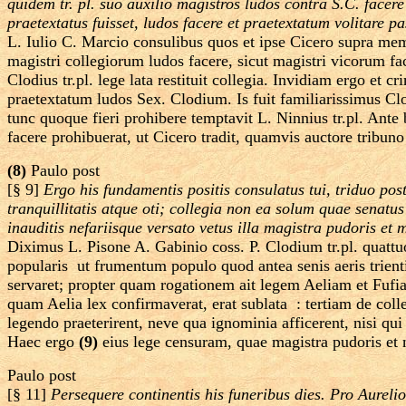
quidem tr. pl. suo auxilio magistros ludos contra S.C. facere
praetextatus fuisset, ludos facere et praetextatum volitare pa
L. Iulio C. Marcio consulibus quos et ipse Cicero supra mem
magistri collegiorum ludos facere, sicut magistri vicorum fac
Clodius tr.pl. lege lata restituit collegia. Invidiam ergo et 
praetextatum ludos Sex. Clodium. Is fuit familiarissimus Cl
tunc quoque fieri prohibere temptavit L. Ninnius tr.pl. Ant
facere prohibuerat, ut Cicero tradit, quamvis auctore tribuno
(8)
Paulo post
[§ 9]
Ergo his fundamentis positis consulatus tui, triduo pos
tranquillitatis atque oti; collegia non ea solum quae senatu
inauditis nefariisque versato vetus illa magistra pudoris et 
Diximus L. Pisone A. Gabinio coss. P. Clodium tr.pl. quatt
popularis ­ ut frumentum populo quod antea senis aeris trient
servaret; propter quam rogationem ait legem Aeliam et Fufiam,
quam Aelia lex confirmaverat, erat sublata ­ : tertiam de col
legendo praeterirent, neve qua ignominia afficerent, nisi qui
Haec ergo
(9)
eius lege censuram, quae magistra pudoris et m
Paulo post
[§ 11]
Persequere continentis his funeribus dies. Pro Aurelio