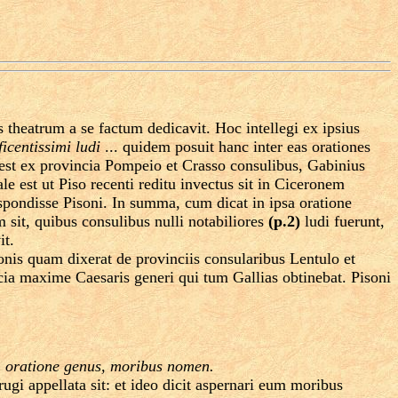
theatrum a se factum dedicavit. Hoc intellegi ex ipsius
centissimi ludi
... quidem posuit hanc inter eas orationes
est ex provincia Pompeio et Crasso consulibus, Gabinius
est ut Piso recenti reditu invectus sit in Ciceronem
spondisse Pisoni. In summa, cum dicat in ipsa oratione
sit, quibus consulibus nulli notabiliores
(p.2)
ludi fuerunt,
it.
nis quam dixerat de provinciis consularibus Lentulo et
ucia maxime Caesaris generi qui tum Gallias obtinebat. Pisoni
, oratione genus, moribus nomen.
ugi appellata sit: et ideo dicit aspernari eum moribus