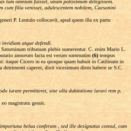
stas tum omnium fuisset, unum potissimum delegissem.
m cum filia venisset, adulescentem nobilem, Caesonini
eneri P. Lentulo collocavit, apud quem illa ex partu
 invidiam atque defendi.
um Saturninum tribunum plebis sumerentur. C. enim Mario L.
omputatio annorum facta est verum summatim
(6)
tempus
st: itaque Cicero in ea quoque quam habuit in Catilinam in
ca detrimenti caperet, dixit vicesimum diem habere se S.C.
o iurare permitteret, sine ulla dubitatione iuravi rem p.
eo magistratu gessit.
 importuna belua conferam ­, sed ille designatus consul, cum