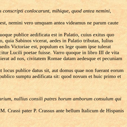
es conscripti conlocarunt, mihique, quod antea nemini,
um est, nemini vero umquam antea videamus ne parum caute
que publice aedificata est in Palatio, cuius exitus quo
 quia Sabinos vicerat, aedes in Palatio tributas, Iulius
c aedis Victoriae est, populum ex lege quam ipse tulerat
itur Lucili poetae fuisse. Varro quoque in libro III de vita
ansierat ad nos, civitatem Romae datam aedesque et pecuniam
t locus publice datus sit, aut domus quae non fuerant eorum
a publico sumptu aedificata sit: quod novum et huic primo et
arium, nullius consili patres horum amborum consulum qui
M. Crassi pater P. Crassus ante bellum Italicum de Hispanis