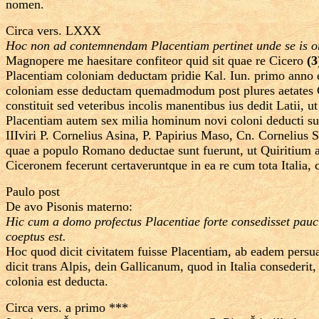
nomen.
Circa vers. LXXX
Hoc non ad contemnendam Placentiam pertinet unde se is ortu
Magnopere me haesitare confiteor quid sit quae re Cicero
(3
Placentiam coloniam deductam pridie Kal. Iun. primo anno eiu
coloniam esse deductam quemadmodum post plures aetates C
constituit sed veteribus incolis manentibus ius dedit Latii,
Placentiam autem sex milia hominum novi coloni deducti sunt
IIIviri P. Cornelius Asina, P. Papirius Maso, Cn. Corneliu
quae a populo Romano deductae sunt fuerunt, ut Quiritium al
Ciceronem fecerunt certaveruntque in ea re cum tota Italia, 
Paulo post
De avo Pisonis materno:
Hic cum a domo profectus Placentiae forte consedisset pauci
coeptus est.
Hoc quod dicit civitatem fuisse Placentiam, ab eadem pers
dicit trans Alpis, dein Gallicanum, quod in Italia consederi
colonia est deducta.
Circa vers. a primo ***