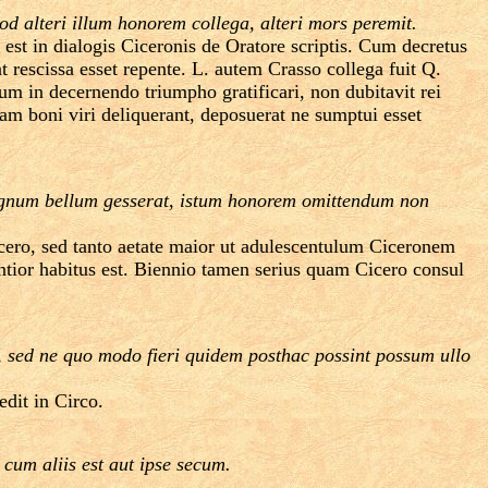
od alteri illum honorem collega, alteri mors peremit.
i est in dialogis Ciceronis de Oratore scriptis. Cum decretus
t rescissa esset repente. L. autem Crasso collega fuit Q.
m in decernendo triumpho gratificari, non dubitavit rei
iam boni viri deliquerant, deposuerat ne sumptui esset
 magnum bellum gesserat, istum honorem omittendum non
icero, sed tanto aetate maior ut adulescentulum Ciceronem
entior habitus est. Biennio tamen serius quam Cicero consul
sed ne quo modo fieri quidem posthac possint possum ullo
dit in Circo.
cum aliis est aut ipse secum.