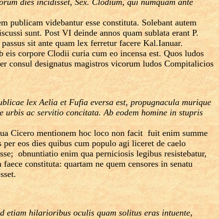
taliorum dies incidisset, Sex. Clodium, qui numquam ante
rem publicam videbantur esse constituta. Solebant autem
discussi sunt. Post VI deinde annos quam sublata erant P.
 passus sit ante quam lex ferretur facere Kal.Ianuar.
b eis corpore Clodii curia cum eo incensa est. Quos ludos
eler consul designatus magistros vicorum ludos Compitalicios
 publicae lex Aelia et Fufia eversa est, propugnacula murique
ce urbis ac servitio concitata. Ab eodem homine in stupris
qua Cicero mentionem hoc loco non facit ­ fuit enim summe
s per eos dies quibus cum populo agi liceret de caelo
e; ­ obnuntiatio enim qua perniciosis legibus resistebatur,
rum faece constituta: quartam ne quem censores in senatu
sset.
d etiam hilarioribus oculis quam solitus eras intuente,