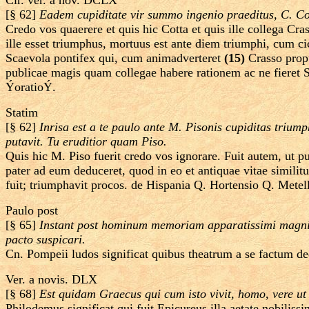
Cir. ver. a nov. DCLX
[§ 62]
Eadem cupiditate vir summo ingenio praeditus, C. Cott
Credo vos quaerere et quis hic Cotta et quis ille collega Cras
ille esset triumphus, mortuus est ante diem triumphi, cum cic
Scaevola pontifex qui, cum animadverteret
(15)
Crasso propt
publicae magis quam collegae habere rationem ac ne fieret S.
ÝoratioÝ.
Statim
[§ 62]
Inrisa est a te paulo ante M. Pisonis cupiditas triu
putavit. Tu eruditior quam Piso.
Quis hic M. Piso fuerit credo vos ignorare. Fuit autem, ut 
pater ad eum deduceret, quod in eo et antiquae vitae similit
fuit; triumphavit procos. de Hispania Q. Hortensio Q. Metel
Paulo post
[§ 65]
Instant post hominum memoriam apparatissimi magnif
pacto suspicari.
Cn. Pompeii ludos significat quibus theatrum a se factum d
Ver. a novis. DLX
[§ 68]
Est quidam Graecus qui cum isto vivit, homo, vere ut 
Philodemus significat qui fuit Epicureus illa aetate nobiliss