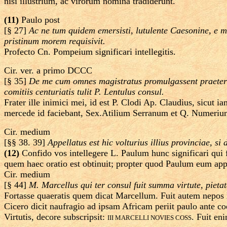
nisi illustrium, ac virorum nomina tradiderunt.
(11)
Paulo post
[§ 27]
Ac ne tum quidem emersisti, lutulente Caesonine, e 
pristinum morem requisivit.
Profecto Cn. Pompeium significari intellegitis.
Cir. ver. a primo DCCC
[§ 35]
De me cum omnes magistratus promulgassent praeter u
comitiis centuriatis tulit P. Lentulus consul.
Frater ille inimici mei, id est P. Clodi Ap. Claudius, sicut 
mercede id faciebant, Sex.Atilium Serranum et Q. Numerium
Cir. medium
[§§ 38. 39]
Appellatus est hic volturius illius provinciae, 
(12)
Confido vos intellegere L. Paulum hunc significari qui 
quem haec oratio est obtinuit; propter quod Paulum eum appe
Cir. medium
[§ 44]
M. Marcellus qui ter consul fuit summa virtute, pietate
Fortasse quaeratis quem dicat Marcellum. Fuit autem nepos 
Cicero dicit naufragio ad ipsam Africam periit paulo ante 
Virtutis, decore subscripsit:
. Fuit en
III MARCELLI NOVIES COSS