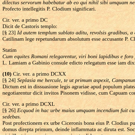
dilectus servorum habebatur ab eo qui nihil sibi umquam nec
Profecto intellegitis P. Clodium significari.
Cir. ver. a primo DC
Dicit de Castoris templo:
[§ 23]
Id autem templum sublato aditu, revolsis gradibus, a 
Catilinam lege repetundarum absolutum esse accusante P. Cl
Statim
Cum equites Romani relegarentur, viri boni lapidibus e foro 
L. Lamiam a Gabinio consule edicto relegatum esse iam dix
(10)
Cir. ver. a primo DCXX
[§ 24]
Seplasia me hercule, te ut primum aspexit, Campanum
Dictum est in dissuasione legis agrariae apud populum platea
negotiarentur dicit invitos Pisonem vidisse, cum Capuam cons
Cir. ver. a primo DCXL
[§ 26]
Ecquod in hac urbe maius umquam incendium fuit cui
sedebas.
Post profectionem ex urbe Ciceronis bona eius P. Clodius pub
domus direpta primum, deinde inflammata ac diruta est. Socr