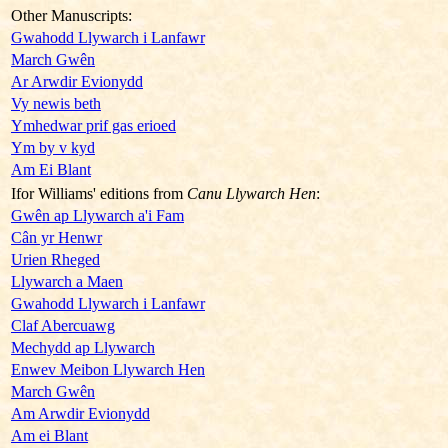
Other Manuscripts:
Gwahodd Llywarch i Lanfawr
March Gwên
Ar Arwdir Evionydd
Vy newis beth
Ymhedwar prif gas erioed
Ym by v kyd
Am Ei Blant
Ifor Williams' editions from
Canu Llywarch Hen
:
Gwên ap Llywarch a'i Fam
Cân yr Henwr
Urien Rheged
Llywarch a Maen
Gwahodd Llywarch i Lanfawr
Claf Abercuawg
Mechydd ap Llywarch
Enwev Meibon Llywarch Hen
March Gwên
Am Arwdir Evionydd
Am ei Blant