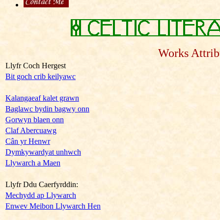
Works Attrib
Llyfr Coch Hergest
Bit goch crib keilyawc
Kalangaeaf kalet grawn
Baglawc bydin bagwy onn
Gorwyn blaen onn
Claf Abercuawg
Cân yr Henwr
Dymkywardyat unhwch
Llywarch a Maen
Llyfr Ddu Caerfyrddin:
Mechydd ap Llywarch
Enwev Meibon Llywarch Hen